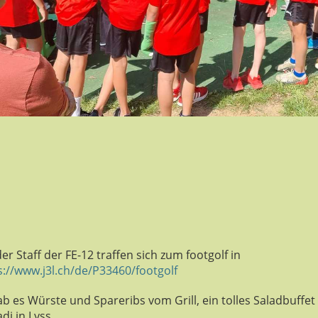
er Staff der FE-12 traffen sich zum footgolf in
s://www.j3l.ch/de/P33460/footgolf
b es Würste und Spareribs vom Grill, ein tolles Saladbuffe
di in Lyss