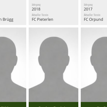
Jahrgang
Jahrgang
2018
2017
Aktueller Verein
Aktueller Verein
n Brügg
FC Pieterlen
FC Orpund