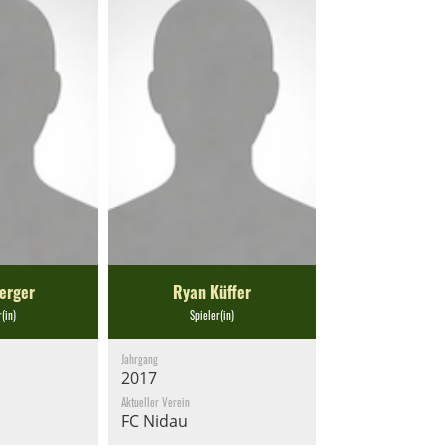
erger
Ryan Küffer
(in)
Spieler(in)
Jahrgang
2017
Aktueller Verein
FC Nidau