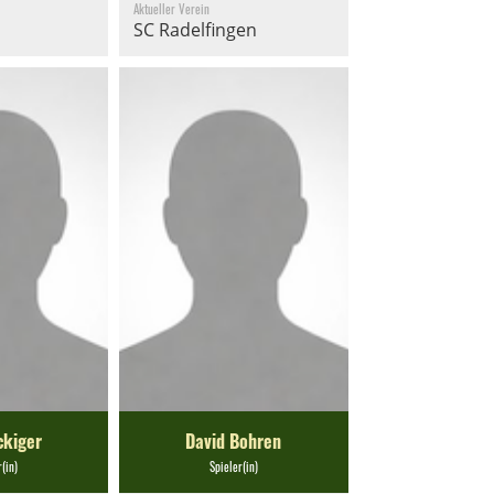
Aktueller Verein
SC Radelfingen
ückiger
David Bohren
(in)
Spieler(in)