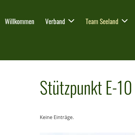
Willkommen
Verband
Team Seeland
Stützpunkt E-10
Keine Einträge.