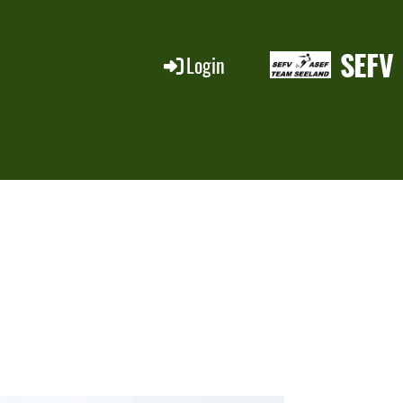
SEFV
Login