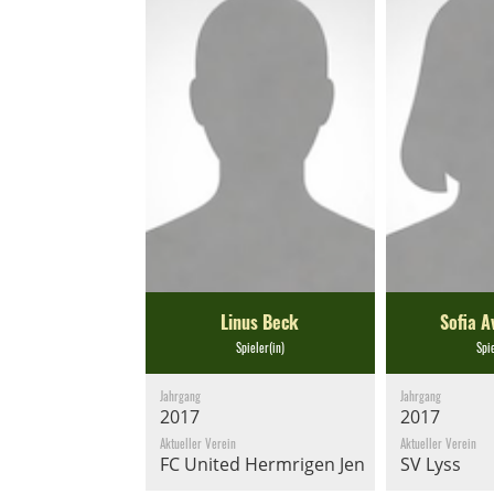
Linus Beck
Sofia A
Spieler(in)
Spie
Jahrgang
Jahrgang
2017
2017
Aktueller Verein
Aktueller Verein
FC United Hermrigen Jens
SV Lyss