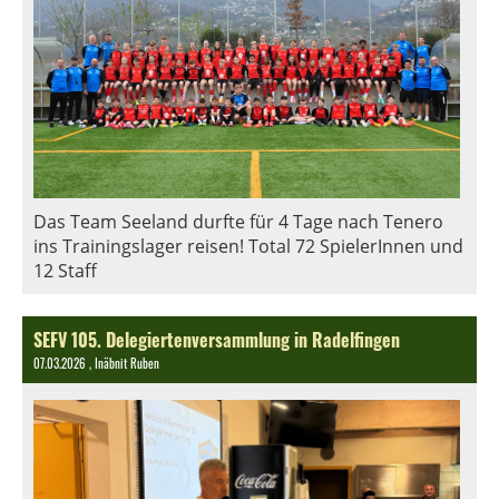
Das Team Seeland durfte für 4 Tage nach Tenero
ins Trainingslager reisen! Total 72 SpielerInnen und
12 Staff
SEFV 105. Delegiertenversammlung in Radelfingen
07.03.2026
, Inäbnit Ruben